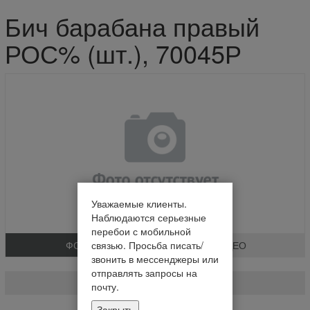
Бич барабана правый
РОС% (шт.), 70045Р
Уважаемые клиенты.
Наблюдаются серьезные
перебои с мобильной
ФОТО
ВИДЕО
связью. Просьба писать/
звонить в мессенджеры или
Бич барабана правый РОС% (шт.)
отправлять запросы на
70045Р
почту.
Закрыть