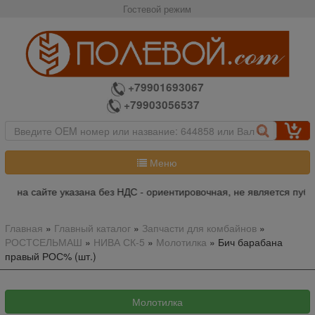
Гостевой режим
+79901693067
+79903056537
Меню
а на сайте указана без НДС - ориентировочная, не является публ
Главная
»
Главный каталог
»
Запчасти для комбайнов
»
РОСТСЕЛЬМАШ
»
НИВА СК-5
»
Молотилка
»
Бич барабана
правый РОС% (шт.)