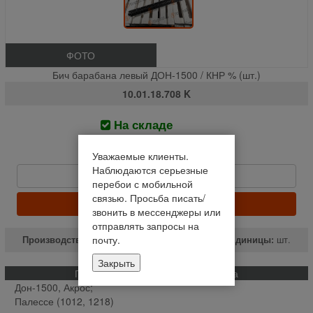
ФОТО
Бич барабана левый ДОН-1500 / КНР % (шт.)
10.01.18.708 K
На складе
Отправим завтра до 14:00
1 900 руб
Уважаемые клиенты.
Наблюдаются серьезные
Быстрый заказ
перебои с мобильной
связью. Просьба писать/
КУПИТЬ
звонить в мессенджеры или
отправлять запросы на
почту.
Производство:
РФ
Единицы:
шт.
Закрыть
Применяемость и описание товара
Дон-1500, Акрос;
Палессе (1012, 1218)