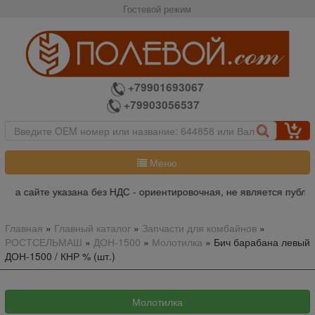
Гостевой режим
+79901693067
+79903056537
Меню
на сайте указана без НДС - ориентировочная, не является публичн
Главная
»
Главный каталог
»
Запчасти для комбайнов
»
РОСТСЕЛЬМАШ
»
ДОН-1500
»
Молотилка
»
Бич барабана левый
ДОН-1500 / КНР % (шт.)