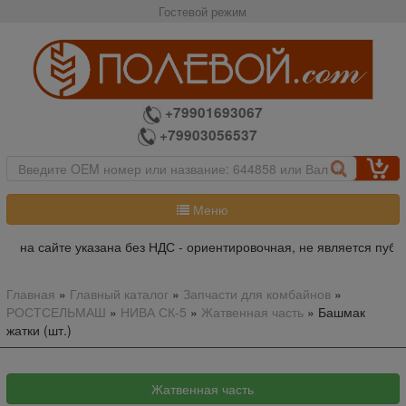
Гостевой режим
+79901693067
+79903056537
Меню
а на сайте указана без НДС - ориентировочная, не является публ
Главная
»
Главный каталог
»
Запчасти для комбайнов
»
РОСТСЕЛЬМАШ
»
НИВА СК-5
»
Жатвенная часть
»
Башмак
жатки (шт.)