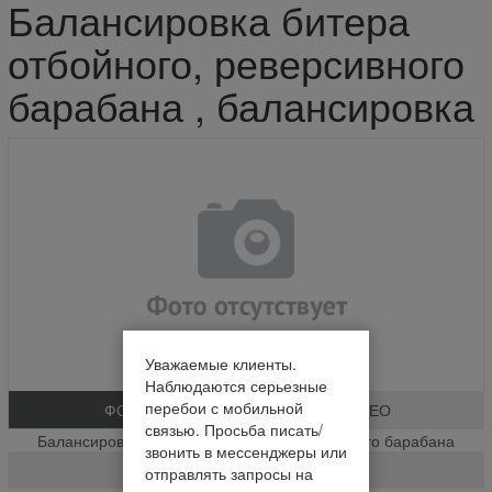
Балансировка битера
отбойного, реверсивного
барабана , балансировка
Уважаемые клиенты.
Наблюдаются серьезные
перебои с мобильной
ФОТО
ВИДЕО
связью. Просьба писать/
Балансировка битера отбойного, реверсивного барабана
звонить в мессенджеры или
балансировка
отправлять запросы на