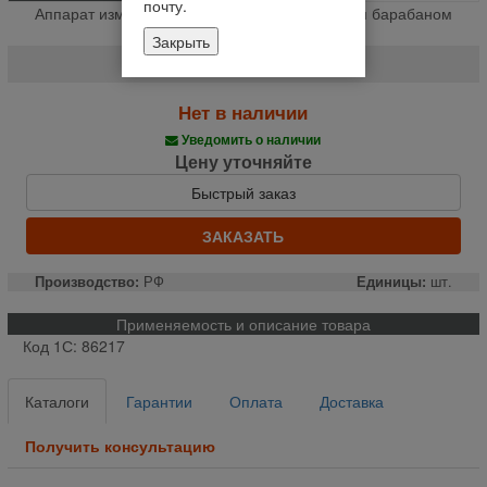
почту.
Аппарат измельчающий в сборе с шевронным барабаном
ДОН-680 (шт.)
Закрыть
100.06.00.000ЕТ
Нет в наличии
Уведомить о наличии
Цену уточняйте
Быстрый заказ
ЗАКАЗАТЬ
Производство:
РФ
Единицы:
шт.
Применяемость и описание товара
Код 1С: 86217
Каталоги
Гарантии
Оплата
Доставка
Получить консультацию