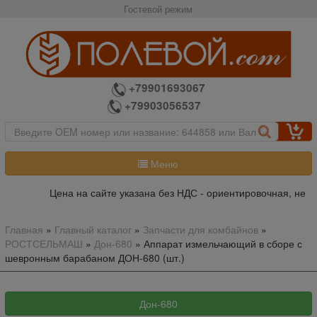
Гостевой режим
+79901693067
+79903056537
Меню
Цена на сайте указана без НДС - ориентировочная, не яв
Главная
»
Главный каталог
»
Запчасти для комбайнов
»
РОСТСЕЛЬМАШ
»
Дон-680
»
Аппарат измельчающий в сборе с
шевронным барабаном ДОН-680 (шт.)